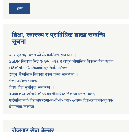
अन्य
शिक्षा, स्वास्थ्य र प्राविधिक शाखा सम्बन्धि
सूचना
आ व २०७६।०७७ काे लेखापरिक्षण सम्बन्धमा ।
SSDP निकाशा सिट २०७५।०७६ र दोश्रो चैामासिक निकासा दिवा खाजा
भोटेकोशी-गाउँपालिकाको-पुननिर्माण-योजना
दोश्रो-चैामासिक-निकासा-रकम-जम्मा-सम्बन्धमा-।
लेखा परिक्षण सम्बन्धमा
विषय-विज्ञ-सूचीकृत-सम्बन्धमा-।
शिक्षक तथा कर्मचारीको प्रथम च‌ैामासिक निकासा ०७५।०७६
गाउँपालिकाको-विद्यालयहरुमा-बा-वि-के-कक्षा-५-सम्म-दिवा-खाजाको-प्रथम-
चैामासिक-निकासा
रोजगार सेवा केन्द्र