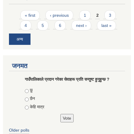
Pages
« first
‹ previous
1
2
3
4
5
6
next ›
last »
अन्य
जनमत
गाउँपालिकाले प्रदान गरेका सेवाहरू प्रति सन्तुष्ट हुनुहुन्छ ?
Choices
छु
छैन
केहि मात्र
Older polls