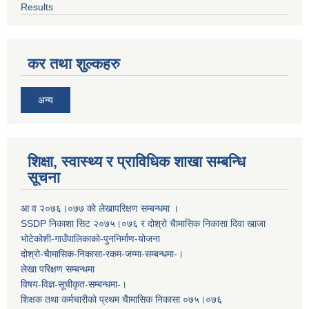
Results
कर तथा शुल्कहरु
अन्य
शिक्षा, स्वास्थ्य र प्राविधिक शाखा सम्बन्धि
सूचना
आ व २०७६।०७७ काे लेखापरिक्षण सम्बन्धमा ।
SSDP निकाशा सिट २०७५।०७६ र दोश्रो चैामासिक निकासा दिवा खाजा
भोटेकोशी-गाउँपालिकाको-पुननिर्माण-योजना
दोश्रो-चैामासिक-निकासा-रकम-जम्मा-सम्बन्धमा-।
लेखा परिक्षण सम्बन्धमा
विषय-विज्ञ-सूचीकृत-सम्बन्धमा-।
शिक्षक तथा कर्मचारीको प्रथम च‌ैामासिक निकासा ०७५।०७६