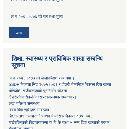
आ व २०७५।०७६ काे कर तथा शुल्क
अन्य
शिक्षा, स्वास्थ्य र प्राविधिक शाखा सम्बन्धि
सूचना
आ व २०७६।०७७ काे लेखापरिक्षण सम्बन्धमा ।
SSDP निकाशा सिट २०७५।०७६ र दोश्रो चैामासिक निकासा दिवा खाजा
भोटेकोशी-गाउँपालिकाको-पुननिर्माण-योजना
दोश्रो-चैामासिक-निकासा-रकम-जम्मा-सम्बन्धमा-।
लेखा परिक्षण सम्बन्धमा
विषय-विज्ञ-सूचीकृत-सम्बन्धमा-।
शिक्षक तथा कर्मचारीको प्रथम च‌ैामासिक निकासा ०७५।०७६
गाउँपालिकाको-विद्यालयहरुमा-बा-वि-के-कक्षा-५-सम्म-दिवा-खाजाको-प्रथम-
चैामासिक-निकासा