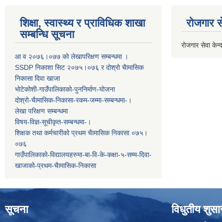
शिक्षा, स्वास्थ्य र प्राविधिक शाखा
रोजगार से
सम्बन्धि सूचना
रोजगार सेवा केन्द
आ व २०७६।०७७ काे लेखापरिक्षण सम्बन्धमा ।
SSDP निकाशा सिट २०७५।०७६ र दोश्रो चैामासिक
निकासा दिवा खाजा
भोटेकोशी-गाउँपालिकाको-पुननिर्माण-योजना
दोश्रो-चैामासिक-निकासा-रकम-जम्मा-सम्बन्धमा-।
लेखा परिक्षण सम्बन्धमा
विषय-विज्ञ-सूचीकृत-सम्बन्धमा-।
शिक्षक तथा कर्मचारीको प्रथम च‌ैामासिक निकासा ०७५।
०७६
गाउँपालिकाको-विद्यालयहरुमा-बा-वि-के-कक्षा-५-सम्म-दिवा-
खाजाको-प्रथम-चैामासिक-निकासा
सूचना
विधुतीय शुस