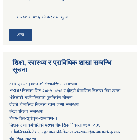
आ व २०७५।०७६ काे कर तथा शुल्क
अन्य
शिक्षा, स्वास्थ्य र प्राविधिक शाखा सम्बन्धि
सूचना
आ व २०७६।०७७ काे लेखापरिक्षण सम्बन्धमा ।
SSDP निकाशा सिट २०७५।०७६ र दोश्रो चैामासिक निकासा दिवा खाजा
भोटेकोशी-गाउँपालिकाको-पुननिर्माण-योजना
दोश्रो-चैामासिक-निकासा-रकम-जम्मा-सम्बन्धमा-।
लेखा परिक्षण सम्बन्धमा
विषय-विज्ञ-सूचीकृत-सम्बन्धमा-।
शिक्षक तथा कर्मचारीको प्रथम च‌ैामासिक निकासा ०७५।०७६
गाउँपालिकाको-विद्यालयहरुमा-बा-वि-के-कक्षा-५-सम्म-दिवा-खाजाको-प्रथम-
चैामासिक-निकासा