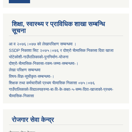
शिक्षा, स्वास्थ्य र प्राविधिक शाखा सम्बन्धि
सूचना
आ व २०७६।०७७ काे लेखापरिक्षण सम्बन्धमा ।
SSDP निकाशा सिट २०७५।०७६ र दोश्रो चैामासिक निकासा दिवा खाजा
भोटेकोशी-गाउँपालिकाको-पुननिर्माण-योजना
दोश्रो-चैामासिक-निकासा-रकम-जम्मा-सम्बन्धमा-।
लेखा परिक्षण सम्बन्धमा
विषय-विज्ञ-सूचीकृत-सम्बन्धमा-।
शिक्षक तथा कर्मचारीको प्रथम च‌ैामासिक निकासा ०७५।०७६
गाउँपालिकाको-विद्यालयहरुमा-बा-वि-के-कक्षा-५-सम्म-दिवा-खाजाको-प्रथम-
चैामासिक-निकासा
रोजगार सेवा केन्द्र