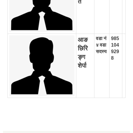
ते
वडा नं
985
आङ
४ वडा
104
छिरि
सदस्य
929
ङ्ग
8
शेर्पा