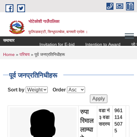
Skip to main content
भोटेकोशी गाउँपालिका
फुल्पिङकट्टी, सिन्धुपाल्चोक, बागमती प्रदेश ।
समाचार
Invitation for E-bid
Intention to Award
जो जस सं
You are here
Home
»
परिचय
» पूर्व जनप्रतिनिधीहरू
पूर्व जनप्रतिनिधीहरू
Sort by
Order
वडा नं
961
रुपा
३ वडा
114
रिमाल
सदस्य
507
लाम्घा
5