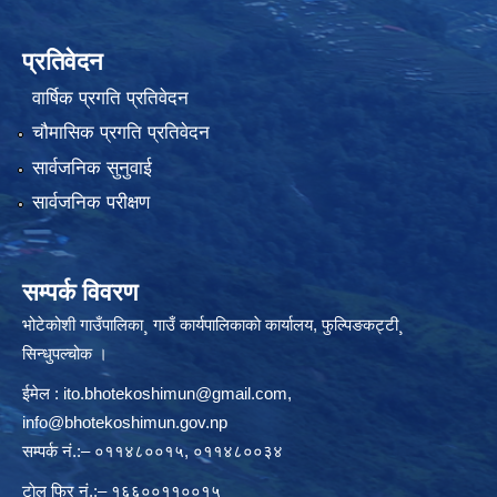
प्रतिवेदन
वार्षिक प्रगति प्रतिवेदन
चौमासिक प्रगति प्रतिवेदन
सार्वजनिक सुनुवाई
सार्वजनिक परीक्षण
सम्पर्क विवरण
भोटेकोशी गाउँपालिका¸ गाउँ कार्यपालिकाकाे कार्यालय, फुल्पिङकट्टी¸
सिन्धुपल्चोक ।
ईमेल :
ito.bhotekoshimun@gmail.com
,
info@bhotekoshimun.gov.np
सम्पर्क नं.:– ०११४८००१५, ०११४८००३४
टाेल फ्रि नं.:– १६६००११००१५