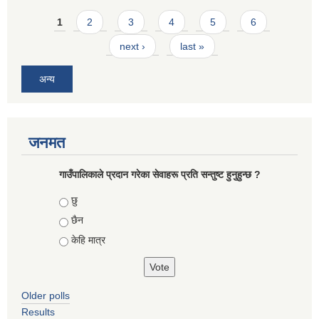
Pages
1
2
3
4
5
6
next ›
last »
अन्य
जनमत
गाउँपालिकाले प्रदान गरेका सेवाहरू प्रति सन्तुष्ट हुनुहुन्छ ?
Choices
छु
छैन
केहि मात्र
Older polls
Results