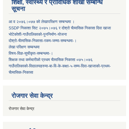
शिक्षा, स्वास्थ्य र प्राविधिक शाखा सम्बन्धि
सूचना
आ व २०७६।०७७ काे लेखापरिक्षण सम्बन्धमा ।
SSDP निकाशा सिट २०७५।०७६ र दोश्रो चैामासिक निकासा दिवा खाजा
भोटेकोशी-गाउँपालिकाको-पुननिर्माण-योजना
दोश्रो-चैामासिक-निकासा-रकम-जम्मा-सम्बन्धमा-।
लेखा परिक्षण सम्बन्धमा
विषय-विज्ञ-सूचीकृत-सम्बन्धमा-।
शिक्षक तथा कर्मचारीको प्रथम च‌ैामासिक निकासा ०७५।०७६
गाउँपालिकाको-विद्यालयहरुमा-बा-वि-के-कक्षा-५-सम्म-दिवा-खाजाको-प्रथम-
चैामासिक-निकासा
रोजगार सेवा केन्द्र
रोजगार सेवा केन्द्र