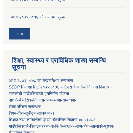
आ व २०७५।०७६ काे कर तथा शुल्क
अन्य
शिक्षा, स्वास्थ्य र प्राविधिक शाखा सम्बन्धि
सूचना
आ व २०७६।०७७ काे लेखापरिक्षण सम्बन्धमा ।
SSDP निकाशा सिट २०७५।०७६ र दोश्रो चैामासिक निकासा दिवा खाजा
भोटेकोशी-गाउँपालिकाको-पुननिर्माण-योजना
दोश्रो-चैामासिक-निकासा-रकम-जम्मा-सम्बन्धमा-।
लेखा परिक्षण सम्बन्धमा
विषय-विज्ञ-सूचीकृत-सम्बन्धमा-।
शिक्षक तथा कर्मचारीको प्रथम च‌ैामासिक निकासा ०७५।०७६
गाउँपालिकाको-विद्यालयहरुमा-बा-वि-के-कक्षा-५-सम्म-दिवा-खाजाको-प्रथम-
चैामासिक-निकासा