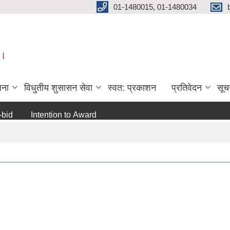
01-1480015, 01-1480034
 ।
जना
विधुतीय शुसासन सेवा
स्वत: प्रकाशन
प्रतिवेदन
सूच
Intention to Award
जो जस संग सम्बन्धित छ ।
अन्य