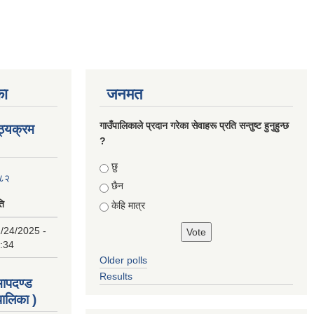
का
जनमत
गाउँपालिकाले प्रदान गरेका सेवाहरू प्रति सन्तुष्ट हुनुहुन्छ
ाठ्यक्रम
?
Choices
छु
०८२
छैन
ति
केहि मात्र
/24/2025 -
:34
Older polls
Results
 मापदण्ड
ालिका )