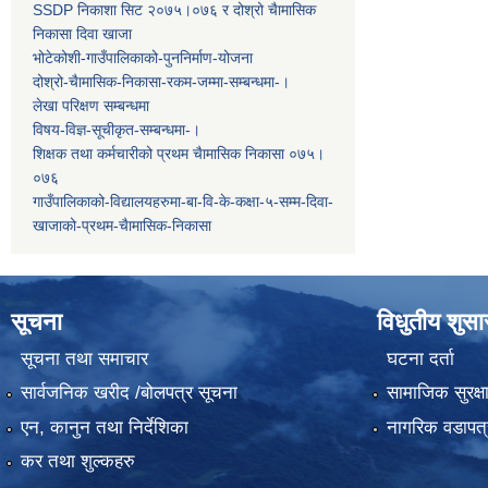
SSDP निकाशा सिट २०७५।०७६ र दोश्रो चैामासिक
निकासा दिवा खाजा
भोटेकोशी-गाउँपालिकाको-पुननिर्माण-योजना
दोश्रो-चैामासिक-निकासा-रकम-जम्मा-सम्बन्धमा-।
लेखा परिक्षण सम्बन्धमा
विषय-विज्ञ-सूचीकृत-सम्बन्धमा-।
शिक्षक तथा कर्मचारीको प्रथम च‌ैामासिक निकासा ०७५।
०७६
गाउँपालिकाको-विद्यालयहरुमा-बा-वि-के-कक्षा-५-सम्म-दिवा-
खाजाको-प्रथम-चैामासिक-निकासा
सूचना
विधुतीय शुस
सूचना तथा समाचार
घटना दर्ता
सार्वजनिक खरीद /बोलपत्र सूचना
सामाजिक सुरक्ष
एन, कानुन तथा निर्देशिका
नागरिक वडापत्
कर तथा शुल्कहरु