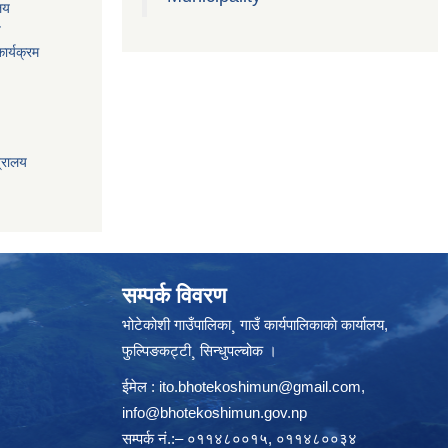
ालय
य
ार्यक्रम
त्रालय
सम्पर्क विवरण
भोटेकोशी गाउँपालिका¸ गाउँ कार्यपालिकाकाे कार्यालय,
फुल्पिङकट्टी¸ सिन्धुपल्चोक ।
ईमेल :
ito.bhotekoshimun@gmail.com
,
info@bhotekoshimun.gov.np
सम्पर्क नं.:– ०११४८००१५, ०११४८००३४