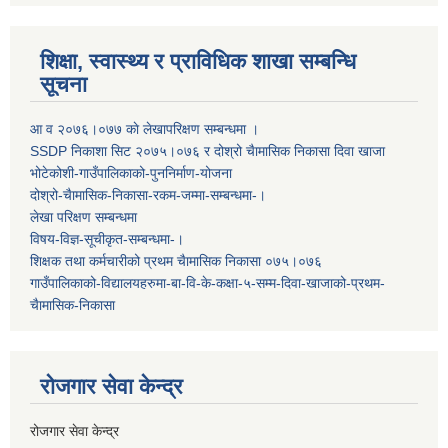
शिक्षा, स्वास्थ्य र प्राविधिक शाखा सम्बन्धि
सूचना
आ व २०७६।०७७ काे लेखापरिक्षण सम्बन्धमा ।
SSDP निकाशा सिट २०७५।०७६ र दोश्रो चैामासिक निकासा दिवा खाजा
भोटेकोशी-गाउँपालिकाको-पुननिर्माण-योजना
दोश्रो-चैामासिक-निकासा-रकम-जम्मा-सम्बन्धमा-।
लेखा परिक्षण सम्बन्धमा
विषय-विज्ञ-सूचीकृत-सम्बन्धमा-।
शिक्षक तथा कर्मचारीको प्रथम च‌ैामासिक निकासा ०७५।०७६
गाउँपालिकाको-विद्यालयहरुमा-बा-वि-के-कक्षा-५-सम्म-दिवा-खाजाको-प्रथम-
चैामासिक-निकासा
रोजगार सेवा केन्द्र
रोजगार सेवा केन्द्र