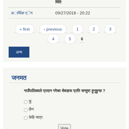
मिति
अार्थिक एेन
09/27/2018 - 20:22
Pages
« first
‹ previous
1
2
3
4
5
6
अन्य
जनमत
गाउँपालिकाले प्रदान गरेका सेवाहरू प्रति सन्तुष्ट हुनुहुन्छ ?
Choices
छु
छैन
केहि मात्र