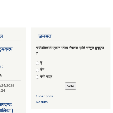
का
जनमत
गाउँपालिकाले प्रदान गरेका सेवाहरू प्रति सन्तुष्ट हुनुहुन्छ
ाठ्यक्रम
?
Choices
छु
०८२
छैन
ति
केहि मात्र
/24/2025 -
:34
Older polls
Results
 मापदण्ड
ालिका )