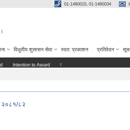
01-1480015, 01-1480034
 ।
जना
विधुतीय शुसासन सेवा
स्वत: प्रकाशन
प्रतिवेदन
सूच
Intention to Award
जो जस संग सम्बन्धित छ ।
अन्य
ुद) २०८१/८२