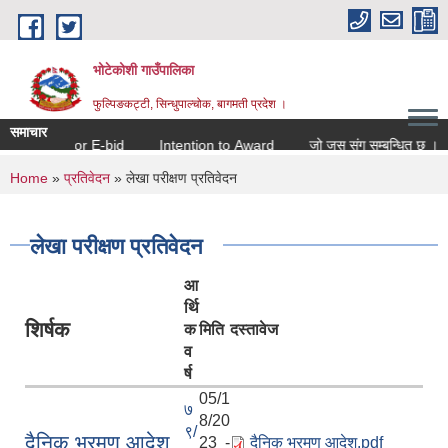
Skip to main content
भोटेकोशी गाउँपालिका
फुल्पिङकट्टी, सिन्धुपाल्चोक, बागमती प्रदेश ।
समाचार
itation for E-bid
Intention to Award
जो जस संग सम्बन्धित छ ।
You are here
Home
»
प्रतिवेदन
» लेखा परीक्षण प्रतिवेदन
लेखा परीक्षण प्रतिवेदन
आ
र्थि
शिर्षक
क
मिति
दस्तावेज
व
र्ष
05/1
७
8/20
९/
दैनिक भ्रमण आदेश
23 -
दैनिक भ्रमण आदेश.pdf