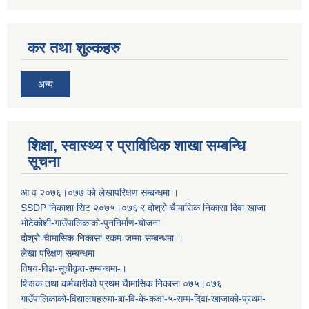
कर तथा शुल्कहरु
अन्य
शिक्षा, स्वास्थ्य र प्राविधिक शाखा सम्बन्धि
सूचना
आ व २०७६।०७७ काे लेखापरिक्षण सम्बन्धमा ।
SSDP निकाशा सिट २०७५।०७६ र दोश्रो चैामासिक निकासा दिवा खाजा
भोटेकोशी-गाउँपालिकाको-पुननिर्माण-योजना
दोश्रो-चैामासिक-निकासा-रकम-जम्मा-सम्बन्धमा-।
लेखा परिक्षण सम्बन्धमा
विषय-विज्ञ-सूचीकृत-सम्बन्धमा-।
शिक्षक तथा कर्मचारीको प्रथम च‌ैामासिक निकासा ०७५।०७६
गाउँपालिकाको-विद्यालयहरुमा-बा-वि-के-कक्षा-५-सम्म-दिवा-खाजाको-प्रथम-