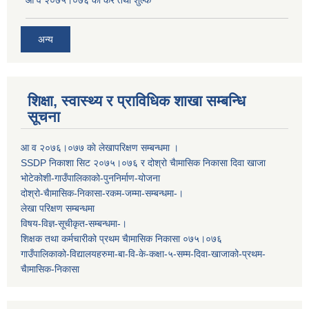
आ व २०७५।०७६ काे कर तथा शुल्क
अन्य
शिक्षा, स्वास्थ्य र प्राविधिक शाखा सम्बन्धि
सूचना
आ व २०७६।०७७ काे लेखापरिक्षण सम्बन्धमा ।
SSDP निकाशा सिट २०७५।०७६ र दोश्रो चैामासिक निकासा दिवा खाजा
भोटेकोशी-गाउँपालिकाको-पुननिर्माण-योजना
दोश्रो-चैामासिक-निकासा-रकम-जम्मा-सम्बन्धमा-।
लेखा परिक्षण सम्बन्धमा
विषय-विज्ञ-सूचीकृत-सम्बन्धमा-।
शिक्षक तथा कर्मचारीको प्रथम च‌ैामासिक निकासा ०७५।०७६
गाउँपालिकाको-विद्यालयहरुमा-बा-वि-के-कक्षा-५-सम्म-दिवा-खाजाको-प्रथम-
चैामासिक-निकासा