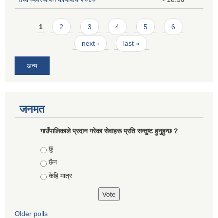
Pages
1
2
3
4
5
6
next ›
last »
अन्य
जनमत
गाउँपालिकाले प्रदान गरेका सेवाहरू प्रति सन्तुष्ट हुनुहुन्छ ?
Choices
छु
छैन
केहि मात्र
Older polls