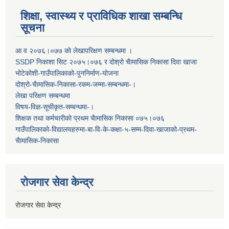
शिक्षा, स्वास्थ्य र प्राविधिक शाखा सम्बन्धि
सूचना
आ व २०७६।०७७ काे लेखापरिक्षण सम्बन्धमा ।
SSDP निकाशा सिट २०७५।०७६ र दोश्रो चैामासिक निकासा दिवा खाजा
भोटेकोशी-गाउँपालिकाको-पुननिर्माण-योजना
दोश्रो-चैामासिक-निकासा-रकम-जम्मा-सम्बन्धमा-।
लेखा परिक्षण सम्बन्धमा
विषय-विज्ञ-सूचीकृत-सम्बन्धमा-।
शिक्षक तथा कर्मचारीको प्रथम च‌ैामासिक निकासा ०७५।०७६
गाउँपालिकाको-विद्यालयहरुमा-बा-वि-के-कक्षा-५-सम्म-दिवा-खाजाको-प्रथम-
चैामासिक-निकासा
रोजगार सेवा केन्द्र
रोजगार सेवा केन्द्र