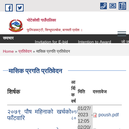
Skip to main content
भोटेकोशी गाउँपालिका
फुल्पिङकट्टी, सिन्धुपाल्चोक, बागमती प्रदेश ।
समाचार
Invitation for E-bid
Intention to Award
जो जस संग
You are here
Home
»
प्रतिवेदन
» मासिक प्रगति प्रतिवेदन
मासिक प्रगति प्रतिवेदन
आ
र्थि
शिर्षक
मिति
दस्तावेज
क
वर्ष
01/27/
२०७९ पौष महिनाको खर्चको
७९/
2023 -
poush.pdf
फाँटवारि
८०
12:05
02/20/