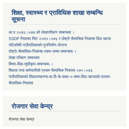
शिक्षा, स्वास्थ्य र प्राविधिक शाखा सम्बन्धि
सूचना
आ व २०७६।०७७ काे लेखापरिक्षण सम्बन्धमा ।
SSDP निकाशा सिट २०७५।०७६ र दोश्रो चैामासिक निकासा दिवा खाजा
भोटेकोशी-गाउँपालिकाको-पुननिर्माण-योजना
दोश्रो-चैामासिक-निकासा-रकम-जम्मा-सम्बन्धमा-।
लेखा परिक्षण सम्बन्धमा
विषय-विज्ञ-सूचीकृत-सम्बन्धमा-।
शिक्षक तथा कर्मचारीको प्रथम च‌ैामासिक निकासा ०७५।०७६
गाउँपालिकाको-विद्यालयहरुमा-बा-वि-के-कक्षा-५-सम्म-दिवा-खाजाको-प्रथम-
चैामासिक-निकासा
रोजगार सेवा केन्द्र
रोजगार सेवा केन्द्र