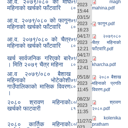
आ.व. २०७९/०८० को माघ
७९/
magh
2023 -
महिनाको खर्चको फाँटवारि
८०
mahina.pdf
15:44
03/15/
आ.व. २०७९/०८० को फागुन
७९/
2023 -
फागुन.pdf
महिनाको खर्चको फाँटवारि
८०
16:23
04/17/
२०७९०८०
आ.व. २०७९/०८० को चैत्र
७९/
2023 -
चैत्र महिनाको
महिनाको खर्चको फाँटवारि
८०
12:21
फाँटवारि.pdf
04/17/
खर्च सार्वजनिक गरिएको बारे
७९/
2023 -
। मिति २०७९ चैत्र महिना
८०
kharcha.pdf
12:41
आ.व २०७९/०८० बैशाख
05/18/
२०८० बैशाख
महिनाको भोटेकोशी
७९/
2023 -
महिनाको प्रगति
गाउँपालिकाको मासिक विवरण
८०
11:45
विवरण.pdf
।
08/23/
२०८० श्रावण महिनाको
८०/
श्रावण
2023 -
खर्चको फाटवारी
८१
२०८०.pdf
11:35
kolenika
11/27/2
२०८० कार्तिक महिनाको
८०/
pratham
023 -