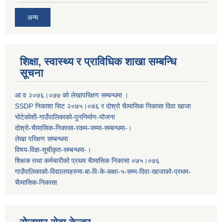
अन्य
शिक्षा, स्वास्थ्य र प्राविधिक शाखा सम्बन्धि
सूचना
आ व २०७६।०७७ काे लेखापरिक्षण सम्बन्धमा ।
SSDP निकाशा सिट २०७५।०७६ र दोश्रो चैामासिक निकासा दिवा खाजा
भोटेकोशी-गाउँपालिकाको-पुननिर्माण-योजना
दोश्रो-चैामासिक-निकासा-रकम-जम्मा-सम्बन्धमा-।
लेखा परिक्षण सम्बन्धमा
विषय-विज्ञ-सूचीकृत-सम्बन्धमा-।
शिक्षक तथा कर्मचारीको प्रथम च‌ैामासिक निकासा ०७५।०७६
गाउँपालिकाको-विद्यालयहरुमा-बा-वि-के-कक्षा-५-सम्म-दिवा-खाजाको-प्रथम-
चैामासिक-निकासा