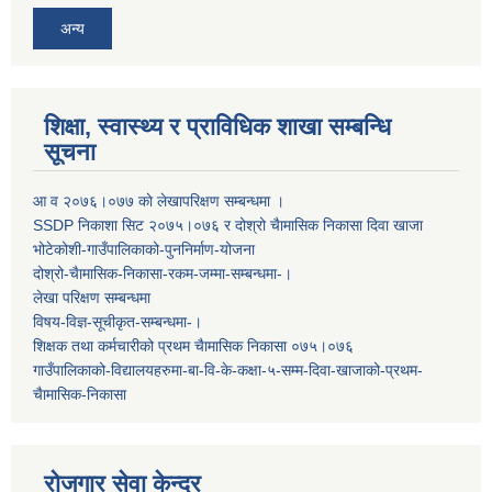
अन्य
शिक्षा, स्वास्थ्य र प्राविधिक शाखा सम्बन्धि
सूचना
आ व २०७६।०७७ काे लेखापरिक्षण सम्बन्धमा ।
SSDP निकाशा सिट २०७५।०७६ र दोश्रो चैामासिक निकासा दिवा खाजा
भोटेकोशी-गाउँपालिकाको-पुननिर्माण-योजना
दोश्रो-चैामासिक-निकासा-रकम-जम्मा-सम्बन्धमा-।
लेखा परिक्षण सम्बन्धमा
विषय-विज्ञ-सूचीकृत-सम्बन्धमा-।
शिक्षक तथा कर्मचारीको प्रथम च‌ैामासिक निकासा ०७५।०७६
गाउँपालिकाको-विद्यालयहरुमा-बा-वि-के-कक्षा-५-सम्म-दिवा-खाजाको-प्रथम-
चैामासिक-निकासा
रोजगार सेवा केन्द्र