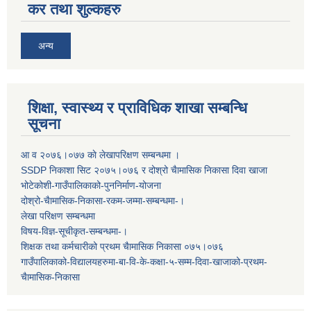
कर तथा शुल्कहरु
अन्य
शिक्षा, स्वास्थ्य र प्राविधिक शाखा सम्बन्धि
सूचना
आ व २०७६।०७७ काे लेखापरिक्षण सम्बन्धमा ।
SSDP निकाशा सिट २०७५।०७६ र दोश्रो चैामासिक निकासा दिवा खाजा
भोटेकोशी-गाउँपालिकाको-पुननिर्माण-योजना
दोश्रो-चैामासिक-निकासा-रकम-जम्मा-सम्बन्धमा-।
लेखा परिक्षण सम्बन्धमा
विषय-विज्ञ-सूचीकृत-सम्बन्धमा-।
शिक्षक तथा कर्मचारीको प्रथम च‌ैामासिक निकासा ०७५।०७६
गाउँपालिकाको-विद्यालयहरुमा-बा-वि-के-कक्षा-५-सम्म-दिवा-खाजाको-प्रथम-
चैामासिक-निकासा