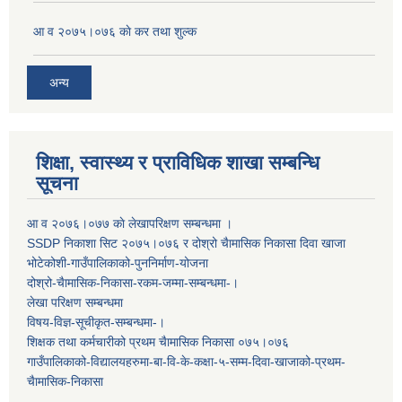
आ व २०७५।०७६ काे कर तथा शुल्क
अन्य
शिक्षा, स्वास्थ्य र प्राविधिक शाखा सम्बन्धि
सूचना
आ व २०७६।०७७ काे लेखापरिक्षण सम्बन्धमा ।
SSDP निकाशा सिट २०७५।०७६ र दोश्रो चैामासिक निकासा दिवा खाजा
भोटेकोशी-गाउँपालिकाको-पुननिर्माण-योजना
दोश्रो-चैामासिक-निकासा-रकम-जम्मा-सम्बन्धमा-।
लेखा परिक्षण सम्बन्धमा
विषय-विज्ञ-सूचीकृत-सम्बन्धमा-।
शिक्षक तथा कर्मचारीको प्रथम च‌ैामासिक निकासा ०७५।०७६
गाउँपालिकाको-विद्यालयहरुमा-बा-वि-के-कक्षा-५-सम्म-दिवा-खाजाको-प्रथम-
चैामासिक-निकासा