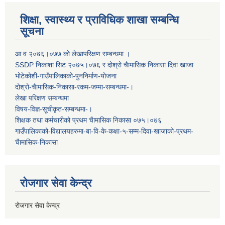
शिक्षा, स्वास्थ्य र प्राविधिक शाखा सम्बन्धि
सूचना
आ व २०७६।०७७ काे लेखापरिक्षण सम्बन्धमा ।
SSDP निकाशा सिट २०७५।०७६ र दोश्रो चैामासिक निकासा दिवा खाजा
भोटेकोशी-गाउँपालिकाको-पुननिर्माण-योजना
दोश्रो-चैामासिक-निकासा-रकम-जम्मा-सम्बन्धमा-।
लेखा परिक्षण सम्बन्धमा
विषय-विज्ञ-सूचीकृत-सम्बन्धमा-।
शिक्षक तथा कर्मचारीको प्रथम च‌ैामासिक निकासा ०७५।०७६
गाउँपालिकाको-विद्यालयहरुमा-बा-वि-के-कक्षा-५-सम्म-दिवा-खाजाको-प्रथम-
चैामासिक-निकासा
रोजगार सेवा केन्द्र
रोजगार सेवा केन्द्र