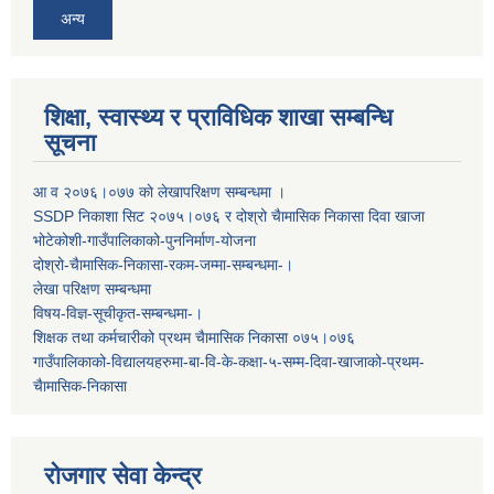
अन्य
शिक्षा, स्वास्थ्य र प्राविधिक शाखा सम्बन्धि
सूचना
आ व २०७६।०७७ काे लेखापरिक्षण सम्बन्धमा ।
SSDP निकाशा सिट २०७५।०७६ र दोश्रो चैामासिक निकासा दिवा खाजा
भोटेकोशी-गाउँपालिकाको-पुननिर्माण-योजना
दोश्रो-चैामासिक-निकासा-रकम-जम्मा-सम्बन्धमा-।
लेखा परिक्षण सम्बन्धमा
विषय-विज्ञ-सूचीकृत-सम्बन्धमा-।
शिक्षक तथा कर्मचारीको प्रथम च‌ैामासिक निकासा ०७५।०७६
गाउँपालिकाको-विद्यालयहरुमा-बा-वि-के-कक्षा-५-सम्म-दिवा-खाजाको-प्रथम-
चैामासिक-निकासा
रोजगार सेवा केन्द्र