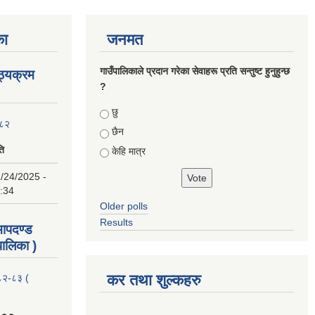
का
जनमत
गाउँपालिकाले प्रदान गरेका सेवाहरू प्रति सन्तुष्ट हुनुहुन्छ
ाठ्यक्रम
?
Choices
छु
०८२
छैन
ति
केहि मात्र
/24/2025 -
:34
Older polls
Results
 मापदण्ड
ालिका )
कर तथा शुल्कहरु
२०८२-८३ (