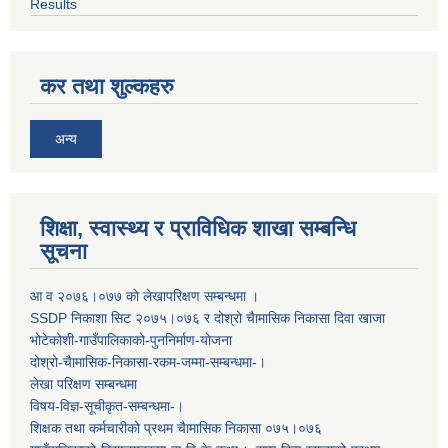
Results
कर तथा शुल्कहरु
अन्य
शिक्षा, स्वास्थ्य र प्राविधिक शाखा सम्बन्धि
सूचना
आ व २०७६।०७७ काे लेखापरिक्षण सम्बन्धमा ।
SSDP निकाशा सिट २०७५।०७६ र दोश्रो चैामासिक निकासा दिवा खाजा
भोटेकोशी-गाउँपालिकाको-पुननिर्माण-योजना
दोश्रो-चैामासिक-निकासा-रकम-जम्मा-सम्बन्धमा-।
लेखा परिक्षण सम्बन्धमा
विषय-विज्ञ-सूचीकृत-सम्बन्धमा-।
शिक्षक तथा कर्मचारीको प्रथम च‌ैामासिक निकासा ०७५।०७६