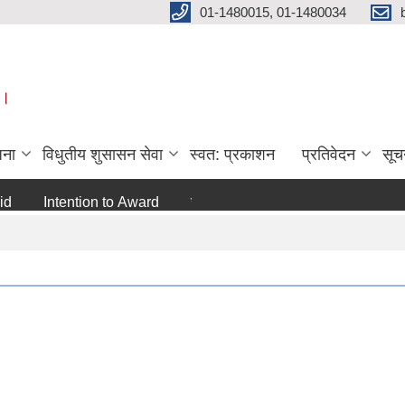
01-1480015, 01-1480034
 ।
जना
विधुतीय शुसासन सेवा
स्वत: प्रकाशन
प्रतिवेदन
सूच
Intention to Award
जो जस संग सम्बन्धित छ ।
अन्य