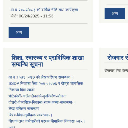
आ.व २०८२/०८३ को बार्षिक नीति तथा कार्यक्रम
अन्य
मिति:
06/24/2025 - 11:53
अन्य
शिक्षा, स्वास्थ्य र प्राविधिक शाखा
रोजगार से
सम्बन्धि सूचना
रोजगार सेवा केन्द
आ व २०७६।०७७ काे लेखापरिक्षण सम्बन्धमा ।
SSDP निकाशा सिट २०७५।०७६ र दोश्रो चैामासिक
निकासा दिवा खाजा
भोटेकोशी-गाउँपालिकाको-पुननिर्माण-योजना
दोश्रो-चैामासिक-निकासा-रकम-जम्मा-सम्बन्धमा-।
लेखा परिक्षण सम्बन्धमा
विषय-विज्ञ-सूचीकृत-सम्बन्धमा-।
शिक्षक तथा कर्मचारीको प्रथम च‌ैामासिक निकासा ०७५।
०७६