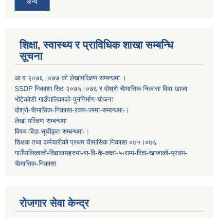
अन्य
शिक्षा, स्वास्थ्य र प्राविधिक शाखा सम्बन्धि
सूचना
आ व २०७६।०७७ काे लेखापरिक्षण सम्बन्धमा ।
SSDP निकाशा सिट २०७५।०७६ र दोश्रो चैामासिक निकासा दिवा खाजा
भोटेकोशी-गाउँपालिकाको-पुननिर्माण-योजना
दोश्रो-चैामासिक-निकासा-रकम-जम्मा-सम्बन्धमा-।
लेखा परिक्षण सम्बन्धमा
विषय-विज्ञ-सूचीकृत-सम्बन्धमा-।
शिक्षक तथा कर्मचारीको प्रथम च‌ैामासिक निकासा ०७५।०७६
गाउँपालिकाको-विद्यालयहरुमा-बा-वि-के-कक्षा-५-सम्म-दिवा-खाजाको-प्रथम-
चैामासिक-निकासा
रोजगार सेवा केन्द्र