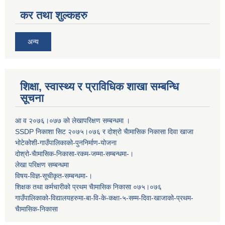
कर तथा शुल्कहरु
अन्य
शिक्षा, स्वास्थ्य र प्राविधिक शाखा सम्बन्धि
सूचना
आ व २०७६।०७७ काे लेखापरिक्षण सम्बन्धमा ।
SSDP निकाशा सिट २०७५।०७६ र दोश्रो चैामासिक निकासा दिवा खाजा
भोटेकोशी-गाउँपालिकाको-पुननिर्माण-योजना
दोश्रो-चैामासिक-निकासा-रकम-जम्मा-सम्बन्धमा-।
लेखा परिक्षण सम्बन्धमा
विषय-विज्ञ-सूचीकृत-सम्बन्धमा-।
शिक्षक तथा कर्मचारीको प्रथम च‌ैामासिक निकासा ०७५।०७६
गाउँपालिकाको-विद्यालयहरुमा-बा-वि-के-कक्षा-५-सम्म-दिवा-खाजाको-प्रथम-
चैामासिक-निकासा