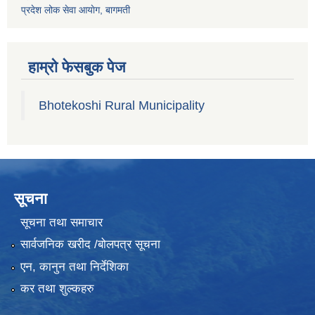
प्रदेश लोक सेवा आयाेग, बागमती
हाम्रो फेसबुक पेज
Bhotekoshi Rural Municipality
सूचना
सूचना तथा समाचार
सार्वजनिक खरीद /बोलपत्र सूचना
एन, कानुन तथा निर्देशिका
कर तथा शुल्कहरु