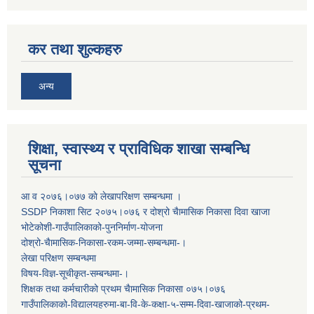
कर तथा शुल्कहरु
अन्य
शिक्षा, स्वास्थ्य र प्राविधिक शाखा सम्बन्धि
सूचना
आ व २०७६।०७७ काे लेखापरिक्षण सम्बन्धमा ।
SSDP निकाशा सिट २०७५।०७६ र दोश्रो चैामासिक निकासा दिवा खाजा
भोटेकोशी-गाउँपालिकाको-पुननिर्माण-योजना
दोश्रो-चैामासिक-निकासा-रकम-जम्मा-सम्बन्धमा-।
लेखा परिक्षण सम्बन्धमा
विषय-विज्ञ-सूचीकृत-सम्बन्धमा-।
शिक्षक तथा कर्मचारीको प्रथम च‌ैामासिक निकासा ०७५।०७६
गाउँपालिकाको-विद्यालयहरुमा-बा-वि-के-कक्षा-५-सम्म-दिवा-खाजाको-प्रथम-