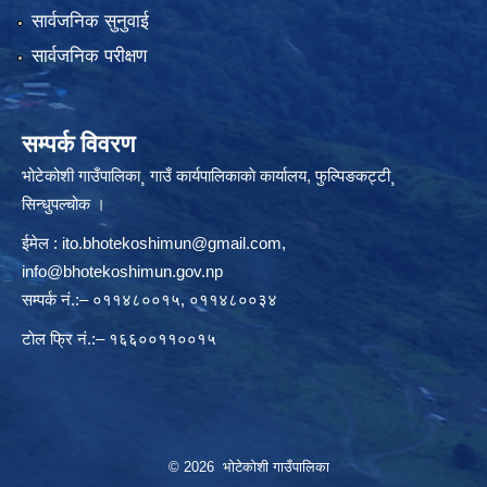
सार्वजनिक सुनुवाई
सार्वजनिक परीक्षण
सम्पर्क विवरण
भोटेकोशी गाउँपालिका¸ गाउँ कार्यपालिकाकाे कार्यालय, फुल्पिङकट्टी¸
सिन्धुपल्चोक ।
ईमेल :
ito.bhotekoshimun@gmail.com
,
info@bhotekoshimun.gov.np
सम्पर्क नं.:– ०११४८००१५, ०११४८००३४
टाेल फ्रि नं.:– १६६००११००१५
© 2026 भोटेकोशी गाउँपालिका