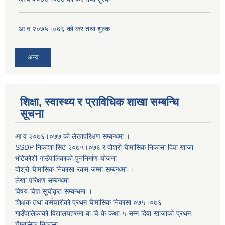
आ व २०७५।०७६ काे कर तथा शुल्क
अन्य
शिक्षा, स्वास्थ्य र प्राविधिक शाखा सम्बन्धि
सूचना
आ व २०७६।०७७ काे लेखापरिक्षण सम्बन्धमा ।
SSDP निकाशा सिट २०७५।०७६ र दोश्रो चैामासिक निकासा दिवा खाजा
भोटेकोशी-गाउँपालिकाको-पुननिर्माण-योजना
दोश्रो-चैामासिक-निकासा-रकम-जम्मा-सम्बन्धमा-।
लेखा परिक्षण सम्बन्धमा
विषय-विज्ञ-सूचीकृत-सम्बन्धमा-।
शिक्षक तथा कर्मचारीको प्रथम च‌ैामासिक निकासा ०७५।०७६
गाउँपालिकाको-विद्यालयहरुमा-बा-वि-के-कक्षा-५-सम्म-दिवा-खाजाको-प्रथम-
चैामासिक-निकासा