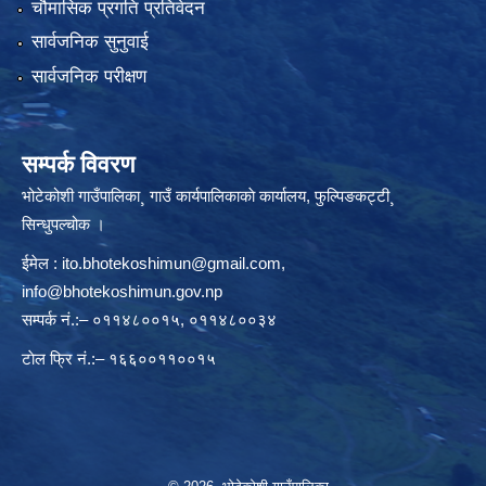
चौमासिक प्रगति प्रतिवेदन
सार्वजनिक सुनुवाई
सार्वजनिक परीक्षण
सम्पर्क विवरण
भोटेकोशी गाउँपालिका¸ गाउँ कार्यपालिकाकाे कार्यालय, फुल्पिङकट्टी¸
सिन्धुपल्चोक ।
ईमेल :
ito.bhotekoshimun@gmail.com
,
info@bhotekoshimun.gov.np
सम्पर्क नं.:– ०११४८००१५, ०११४८००३४
टाेल फ्रि नं.:– १६६००११००१५