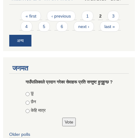
Pages
« first
‹ previous
1
2
3
4
5
6
next ›
last »
अन्य
जनमत
गाउँपालिकाले प्रदान गरेका सेवाहरू प्रति सन्तुष्ट हुनुहुन्छ ?
Choices
छु
छैन
केहि मात्र
Older polls