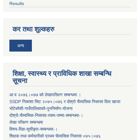
Results
कर तथा शुल्कहरु
अन्य
शिक्षा, स्वास्थ्य र प्राविधिक शाखा सम्बन्धि
सूचना
आ व २०७६।०७७ काे लेखापरिक्षण सम्बन्धमा ।
SSDP निकाशा सिट २०७५।०७६ र दोश्रो चैामासिक निकासा दिवा खाजा
भोटेकोशी-गाउँपालिकाको-पुननिर्माण-योजना
दोश्रो-चैामासिक-निकासा-रकम-जम्मा-सम्बन्धमा-।
लेखा परिक्षण सम्बन्धमा
विषय-विज्ञ-सूचीकृत-सम्बन्धमा-।
शिक्षक तथा कर्मचारीको प्रथम च‌ैामासिक निकासा ०७५।०७६