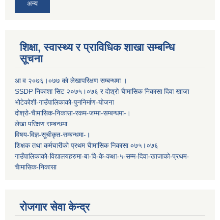
अन्य
शिक्षा, स्वास्थ्य र प्राविधिक शाखा सम्बन्धि
सूचना
आ व २०७६।०७७ काे लेखापरिक्षण सम्बन्धमा ।
SSDP निकाशा सिट २०७५।०७६ र दोश्रो चैामासिक निकासा दिवा खाजा
भोटेकोशी-गाउँपालिकाको-पुननिर्माण-योजना
दोश्रो-चैामासिक-निकासा-रकम-जम्मा-सम्बन्धमा-।
लेखा परिक्षण सम्बन्धमा
विषय-विज्ञ-सूचीकृत-सम्बन्धमा-।
शिक्षक तथा कर्मचारीको प्रथम च‌ैामासिक निकासा ०७५।०७६
गाउँपालिकाको-विद्यालयहरुमा-बा-वि-के-कक्षा-५-सम्म-दिवा-खाजाको-प्रथम-
चैामासिक-निकासा
रोजगार सेवा केन्द्र