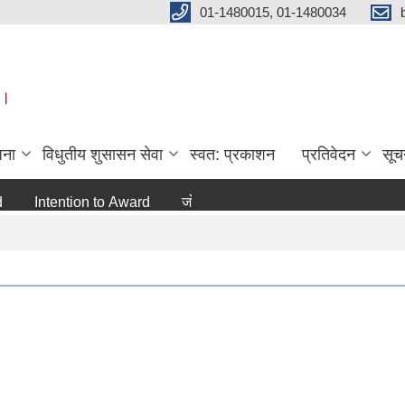
01-1480015, 01-1480034
 ।
जना
विधुतीय शुसासन सेवा
स्वत: प्रकाशन
प्रतिवेदन
सूच
Intention to Award
जो जस संग सम्बन्धित छ ।
अन्य