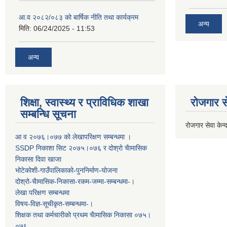
आ.व २०८२/०८३ को बार्षिक नीति तथा कार्यक्रम
अन्य
मिति:
06/24/2025 - 11:53
अन्य
शिक्षा, स्वास्थ्य र प्राविधिक शाखा
रोजगार से
सम्बन्धि सूचना
रोजगार सेवा केन्द
आ व २०७६।०७७ काे लेखापरिक्षण सम्बन्धमा ।
SSDP निकाशा सिट २०७५।०७६ र दोश्रो चैामासिक
निकासा दिवा खाजा
भोटेकोशी-गाउँपालिकाको-पुननिर्माण-योजना
दोश्रो-चैामासिक-निकासा-रकम-जम्मा-सम्बन्धमा-।
लेखा परिक्षण सम्बन्धमा
विषय-विज्ञ-सूचीकृत-सम्बन्धमा-।
शिक्षक तथा कर्मचारीको प्रथम च‌ैामासिक निकासा ०७५।
०७६