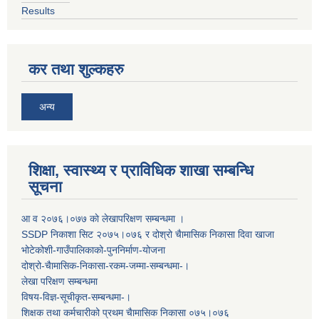
Results
कर तथा शुल्कहरु
अन्य
शिक्षा, स्वास्थ्य र प्राविधिक शाखा सम्बन्धि
सूचना
आ व २०७६।०७७ काे लेखापरिक्षण सम्बन्धमा ।
SSDP निकाशा सिट २०७५।०७६ र दोश्रो चैामासिक निकासा दिवा खाजा
भोटेकोशी-गाउँपालिकाको-पुननिर्माण-योजना
दोश्रो-चैामासिक-निकासा-रकम-जम्मा-सम्बन्धमा-।
लेखा परिक्षण सम्बन्धमा
विषय-विज्ञ-सूचीकृत-सम्बन्धमा-।
शिक्षक तथा कर्मचारीको प्रथम च‌ैामासिक निकासा ०७५।०७६