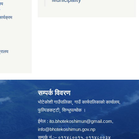
ालय
य
ार्यक्रम
त्रालय
सम्पर्क विवरण
भोटेकोशी गाउँपालिका¸ गाउँ कार्यपालिकाकाे कार्यालय,
फुल्पिङकट्टी¸ सिन्धुपल्चोक ।
ईमेल :
ito.bhotekoshimun@gmail.com
,
info@bhotekoshimun.gov.np
सम्पर्क नं.:– ०११४८००१५, ०११४८००३४