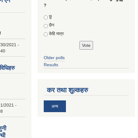
न ऐन
?
Choices
छु
८
छैन
ि
केहि मात्र
/30/2021 -
:40
Older polls
Results
िधिहरु
कर तथा शुल्कहरु
1/2021 -
अन्य
38
ुनी
्धी