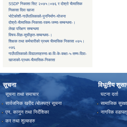
SSDP निकाशा सिट २०७५।०७६ र दोश्रो चैामासिक
निकासा दिवा खाजा
भोटेकोशी-गाउँपालिकाको-पुननिर्माण-योजना
दोश्रो-चैामासिक-निकासा-रकम-जम्मा-सम्बन्धमा-।
लेखा परिक्षण सम्बन्धमा
विषय-विज्ञ-सूचीकृत-सम्बन्धमा-।
शिक्षक तथा कर्मचारीको प्रथम च‌ैामासिक निकासा ०७५।
०७६
गाउँपालिकाको-विद्यालयहरुमा-बा-वि-के-कक्षा-५-सम्म-दिवा-
खाजाको-प्रथम-चैामासिक-निकासा
सूचना
विधुतीय शुस
सूचना तथा समाचार
घटना दर्ता
सार्वजनिक खरीद /बोलपत्र सूचना
सामाजिक सुरक्ष
एन, कानुन तथा निर्देशिका
नागरिक वडापत्
कर तथा शुल्कहरु