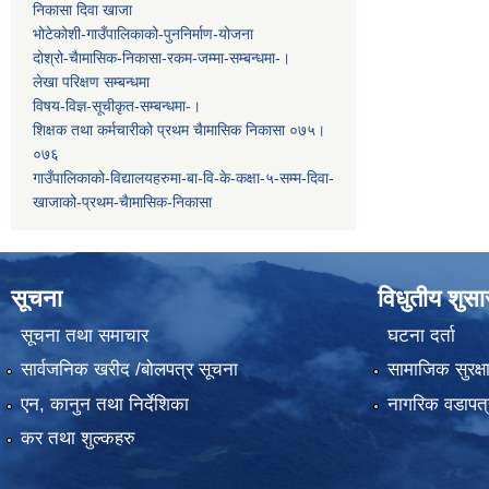
निकासा दिवा खाजा
भोटेकोशी-गाउँपालिकाको-पुननिर्माण-योजना
दोश्रो-चैामासिक-निकासा-रकम-जम्मा-सम्बन्धमा-।
लेखा परिक्षण सम्बन्धमा
विषय-विज्ञ-सूचीकृत-सम्बन्धमा-।
शिक्षक तथा कर्मचारीको प्रथम च‌ैामासिक निकासा ०७५।
०७६
गाउँपालिकाको-विद्यालयहरुमा-बा-वि-के-कक्षा-५-सम्म-दिवा-
खाजाको-प्रथम-चैामासिक-निकासा
सूचना
विधुतीय शुस
सूचना तथा समाचार
घटना दर्ता
सार्वजनिक खरीद /बोलपत्र सूचना
सामाजिक सुरक्ष
एन, कानुन तथा निर्देशिका
नागरिक वडापत्
कर तथा शुल्कहरु