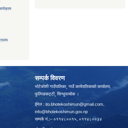
य
ार्यक्रम
त्रालय
सम्पर्क विवरण
भोटेकोशी गाउँपालिका¸ गाउँ कार्यपालिकाकाे कार्यालय,
फुल्पिङकट्टी¸ सिन्धुपल्चोक ।
ईमेल :
ito.bhotekoshimun@gmail.com
,
info@bhotekoshimun.gov.np
सम्पर्क नं.:– ०११४८००१५, ०११४८००३४