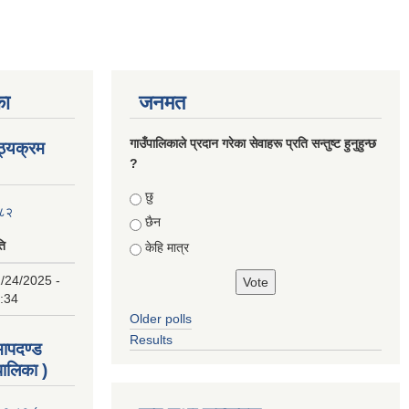
का
जनमत
गाउँपालिकाले प्रदान गरेका सेवाहरू प्रति सन्तुष्ट हुनुहुन्छ
ाठ्यक्रम
?
Choices
छु
०८२
छैन
ति
केहि मात्र
/24/2025 -
:34
Older polls
Results
 मापदण्ड
ालिका )