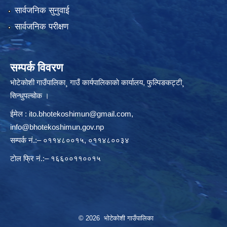
सार्वजनिक सुनुवाई
सार्वजनिक परीक्षण
सम्पर्क विवरण
भोटेकोशी गाउँपालिका¸ गाउँ कार्यपालिकाकाे कार्यालय, फुल्पिङकट्टी¸
सिन्धुपल्चोक ।
ईमेल :
ito.bhotekoshimun@gmail.com
,
info@bhotekoshimun.gov.np
सम्पर्क नं.:– ०११४८००१५, ०११४८००३४
टाेल फ्रि नं.:– १६६००११००१५
© 2026 भोटेकोशी गाउँपालिका