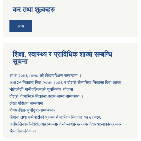
कर तथा शुल्कहरु
अन्य
शिक्षा, स्वास्थ्य र प्राविधिक शाखा सम्बन्धि
सूचना
आ व २०७६।०७७ काे लेखापरिक्षण सम्बन्धमा ।
SSDP निकाशा सिट २०७५।०७६ र दोश्रो चैामासिक निकासा दिवा खाजा
भोटेकोशी-गाउँपालिकाको-पुननिर्माण-योजना
दोश्रो-चैामासिक-निकासा-रकम-जम्मा-सम्बन्धमा-।
लेखा परिक्षण सम्बन्धमा
विषय-विज्ञ-सूचीकृत-सम्बन्धमा-।
शिक्षक तथा कर्मचारीको प्रथम च‌ैामासिक निकासा ०७५।०७६
गाउँपालिकाको-विद्यालयहरुमा-बा-वि-के-कक्षा-५-सम्म-दिवा-खाजाको-प्रथम-
चैामासिक-निकासा