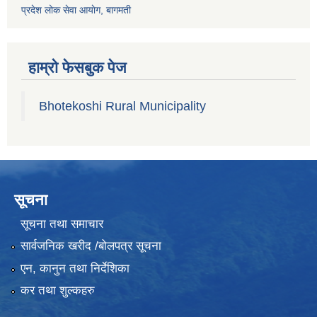
प्रदेश लोक सेवा आयाेग, बागमती
हाम्रो फेसबुक पेज
Bhotekoshi Rural Municipality
सूचना
सूचना तथा समाचार
सार्वजनिक खरीद /बोलपत्र सूचना
एन, कानुन तथा निर्देशिका
कर तथा शुल्कहरु