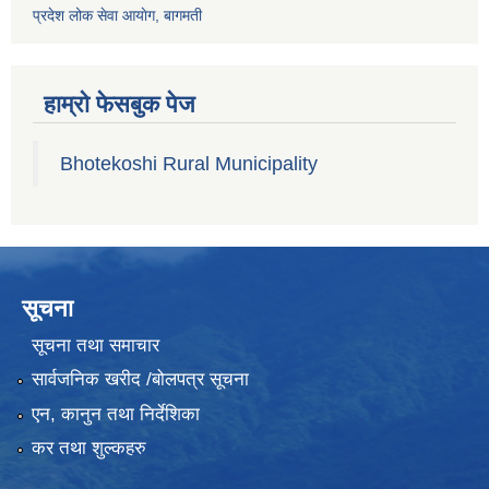
प्रदेश लोक सेवा आयाेग, बागमती
हाम्रो फेसबुक पेज
Bhotekoshi Rural Municipality
सूचना
सूचना तथा समाचार
सार्वजनिक खरीद /बोलपत्र सूचना
एन, कानुन तथा निर्देशिका
कर तथा शुल्कहरु