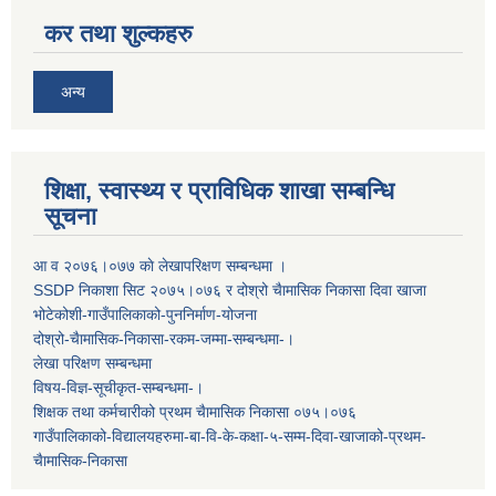
कर तथा शुल्कहरु
अन्य
शिक्षा, स्वास्थ्य र प्राविधिक शाखा सम्बन्धि
सूचना
आ व २०७६।०७७ काे लेखापरिक्षण सम्बन्धमा ।
SSDP निकाशा सिट २०७५।०७६ र दोश्रो चैामासिक निकासा दिवा खाजा
भोटेकोशी-गाउँपालिकाको-पुननिर्माण-योजना
दोश्रो-चैामासिक-निकासा-रकम-जम्मा-सम्बन्धमा-।
लेखा परिक्षण सम्बन्धमा
विषय-विज्ञ-सूचीकृत-सम्बन्धमा-।
शिक्षक तथा कर्मचारीको प्रथम च‌ैामासिक निकासा ०७५।०७६
गाउँपालिकाको-विद्यालयहरुमा-बा-वि-के-कक्षा-५-सम्म-दिवा-खाजाको-प्रथम-
चैामासिक-निकासा