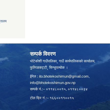
त्रालय
सम्पर्क विवरण
भोटेकोशी गाउँपालिका¸ गाउँ कार्यपालिकाकाे कार्यालय,
फुल्पिङकट्टी¸ सिन्धुपल्चोक ।
ईमेल :
ito.bhotekoshimun@gmail.com
,
info@bhotekoshimun.gov.np
सम्पर्क नं.:– ०११४८००१५, ०११४८००३४
टाेल फ्रि नं.:– १६६००११००१५