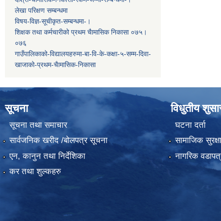
लेखा परिक्षण सम्बन्धमा
विषय-विज्ञ-सूचीकृत-सम्बन्धमा-।
शिक्षक तथा कर्मचारीको प्रथम च‌ैामासिक निकासा ०७५।
०७६
गाउँपालिकाको-विद्यालयहरुमा-बा-वि-के-कक्षा-५-सम्म-दिवा-
खाजाको-प्रथम-चैामासिक-निकासा
सूचना
विधुतीय शुस
सूचना तथा समाचार
घटना दर्ता
सार्वजनिक खरीद /बोलपत्र सूचना
सामाजिक सुरक्ष
एन, कानुन तथा निर्देशिका
नागरिक वडापत्
कर तथा शुल्कहरु