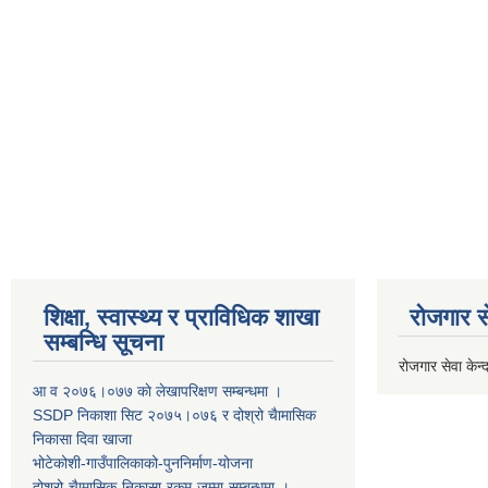
शिक्षा, स्वास्थ्य र प्राविधिक शाखा
रोजगार से
सम्बन्धि सूचना
रोजगार सेवा केन्द
आ व २०७६।०७७ काे लेखापरिक्षण सम्बन्धमा ।
SSDP निकाशा सिट २०७५।०७६ र दोश्रो चैामासिक
निकासा दिवा खाजा
भोटेकोशी-गाउँपालिकाको-पुननिर्माण-योजना
दोश्रो-चैामासिक-निकासा-रकम-जम्मा-सम्बन्धमा-।