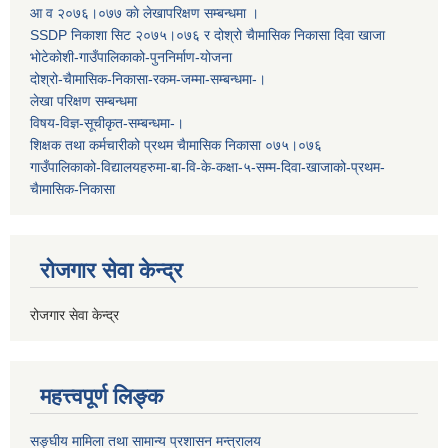
आ व २०७६।०७७ काे लेखापरिक्षण सम्बन्धमा ।
SSDP निकाशा सिट २०७५।०७६ र दोश्रो चैामासिक निकासा दिवा खाजा
भोटेकोशी-गाउँपालिकाको-पुननिर्माण-योजना
दोश्रो-चैामासिक-निकासा-रकम-जम्मा-सम्बन्धमा-।
लेखा परिक्षण सम्बन्धमा
विषय-विज्ञ-सूचीकृत-सम्बन्धमा-।
शिक्षक तथा कर्मचारीको प्रथम च‌ैामासिक निकासा ०७५।०७६
गाउँपालिकाको-विद्यालयहरुमा-बा-वि-के-कक्षा-५-सम्म-दिवा-खाजाको-प्रथम-
चैामासिक-निकासा
रोजगार सेवा केन्द्र
रोजगार सेवा केन्द्र
महत्त्वपूर्ण लिङ्क
सङ्घीय मामिला तथा सामान्य प्रशासन मन्त्रालय