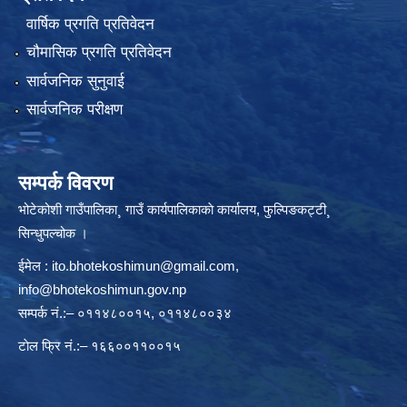
वार्षिक प्रगति प्रतिवेदन
चौमासिक प्रगति प्रतिवेदन
सार्वजनिक सुनुवाई
सार्वजनिक परीक्षण
सम्पर्क विवरण
भोटेकोशी गाउँपालिका¸ गाउँ कार्यपालिकाकाे कार्यालय, फुल्पिङकट्टी¸
सिन्धुपल्चोक ।
ईमेल :
ito.bhotekoshimun@gmail.com
,
info@bhotekoshimun.gov.np
सम्पर्क नं.:– ०११४८००१५, ०११४८००३४
टाेल फ्रि नं.:– १६६००११००१५