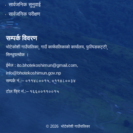
सार्वजनिक सुनुवाई
सार्वजनिक परीक्षण
सम्पर्क विवरण
भोटेकोशी गाउँपालिका¸ गाउँ कार्यपालिकाकाे कार्यालय, फुल्पिङकट्टी¸
सिन्धुपल्चोक ।
ईमेल :
ito.bhotekoshimun@gmail.com
,
info@bhotekoshimun.gov.np
सम्पर्क नं.:– ०११४८००१५, ०११४८००३४
टाेल फ्रि नं.:– १६६००११००१५
© 2026 भोटेकोशी गाउँपालिका