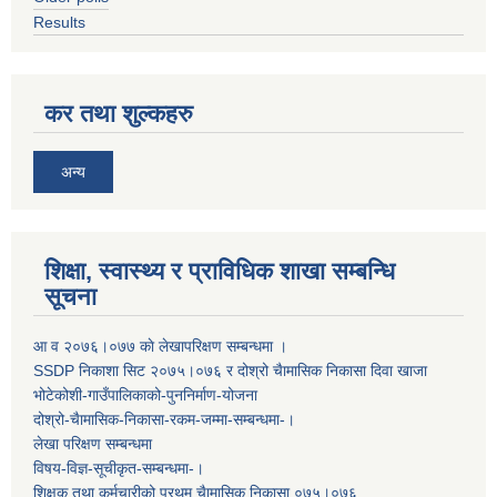
Results
कर तथा शुल्कहरु
अन्य
शिक्षा, स्वास्थ्य र प्राविधिक शाखा सम्बन्धि
सूचना
आ व २०७६।०७७ काे लेखापरिक्षण सम्बन्धमा ।
SSDP निकाशा सिट २०७५।०७६ र दोश्रो चैामासिक निकासा दिवा खाजा
भोटेकोशी-गाउँपालिकाको-पुननिर्माण-योजना
दोश्रो-चैामासिक-निकासा-रकम-जम्मा-सम्बन्धमा-।
लेखा परिक्षण सम्बन्धमा
विषय-विज्ञ-सूचीकृत-सम्बन्धमा-।
शिक्षक तथा कर्मचारीको प्रथम च‌ैामासिक निकासा ०७५।०७६