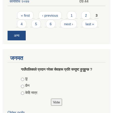
कार्यविधि २०७७
09:44
Pages
« first
‹ previous
1
2
3
4
5
6
next ›
last »
अन्य
जनमत
गाउँपालिकाले प्रदान गरेका सेवाहरू प्रति सन्तुष्ट हुनुहुन्छ ?
Choices
छु
छैन
केहि मात्र
Older polls