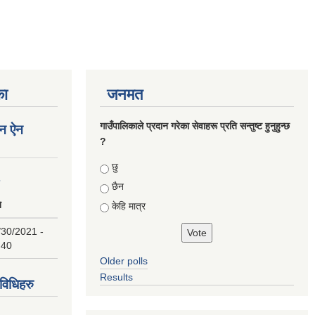
का
जनमत
गाउँपालिकाले प्रदान गरेका सेवाहरू प्रति सन्तुष्ट हुनुहुन्छ
न ऐन
?
Choices
छु
८
छैन
ि
केहि मात्र
/30/2021 -
:40
Older polls
Results
िधिहरु