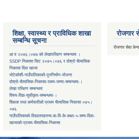
शिक्षा, स्वास्थ्य र प्राविधिक शाखा
रोजगार से
सम्बन्धि सूचना
रोजगार सेवा केन्द
आ व २०७६।०७७ काे लेखापरिक्षण सम्बन्धमा ।
SSDP निकाशा सिट २०७५।०७६ र दोश्रो चैामासिक
निकासा दिवा खाजा
भोटेकोशी-गाउँपालिकाको-पुननिर्माण-योजना
दोश्रो-चैामासिक-निकासा-रकम-जम्मा-सम्बन्धमा-।
लेखा परिक्षण सम्बन्धमा
विषय-विज्ञ-सूचीकृत-सम्बन्धमा-।
शिक्षक तथा कर्मचारीको प्रथम च‌ैामासिक निकासा ०७५।
०७६
गाउँपालिकाको-विद्यालयहरुमा-बा-वि-के-कक्षा-५-सम्म-दिवा-
खाजाको-प्रथम-चैामासिक-निकासा