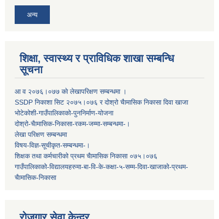
अन्य
शिक्षा, स्वास्थ्य र प्राविधिक शाखा सम्बन्धि
सूचना
आ व २०७६।०७७ काे लेखापरिक्षण सम्बन्धमा ।
SSDP निकाशा सिट २०७५।०७६ र दोश्रो चैामासिक निकासा दिवा खाजा
भोटेकोशी-गाउँपालिकाको-पुननिर्माण-योजना
दोश्रो-चैामासिक-निकासा-रकम-जम्मा-सम्बन्धमा-।
लेखा परिक्षण सम्बन्धमा
विषय-विज्ञ-सूचीकृत-सम्बन्धमा-।
शिक्षक तथा कर्मचारीको प्रथम च‌ैामासिक निकासा ०७५।०७६
गाउँपालिकाको-विद्यालयहरुमा-बा-वि-के-कक्षा-५-सम्म-दिवा-खाजाको-प्रथम-
चैामासिक-निकासा
रोजगार सेवा केन्द्र