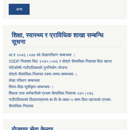
अन्य
शिक्षा, स्वास्थ्य र प्राविधिक शाखा सम्बन्धि
सूचना
आ व २०७६।०७७ काे लेखापरिक्षण सम्बन्धमा ।
SSDP निकाशा सिट २०७५।०७६ र दोश्रो चैामासिक निकासा दिवा खाजा
भोटेकोशी-गाउँपालिकाको-पुननिर्माण-योजना
दोश्रो-चैामासिक-निकासा-रकम-जम्मा-सम्बन्धमा-।
लेखा परिक्षण सम्बन्धमा
विषय-विज्ञ-सूचीकृत-सम्बन्धमा-।
शिक्षक तथा कर्मचारीको प्रथम च‌ैामासिक निकासा ०७५।०७६
गाउँपालिकाको-विद्यालयहरुमा-बा-वि-के-कक्षा-५-सम्म-दिवा-खाजाको-प्रथम-
चैामासिक-निकासा
रोजगार सेवा केन्द्र