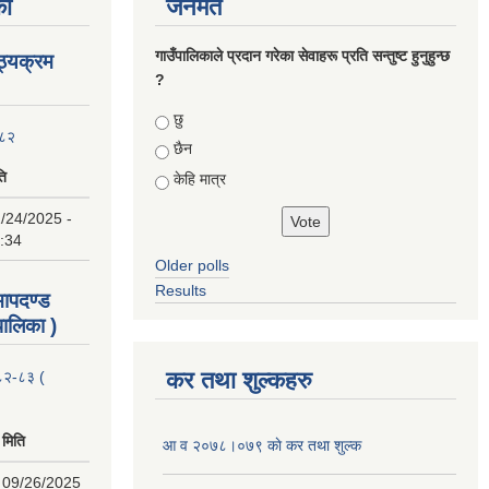
का
जनमत
गाउँपालिकाले प्रदान गरेका सेवाहरू प्रति सन्तुष्ट हुनुहुन्छ
ाठ्यक्रम
?
Choices
छु
०८२
छैन
ति
केहि मात्र
/24/2025 -
:34
Older polls
Results
 मापदण्ड
ालिका )
कर तथा शुल्कहरु
२०८२-८३ (
मिति
आ व २०७८।०७९ काे कर तथा शुल्क
09/26/2025