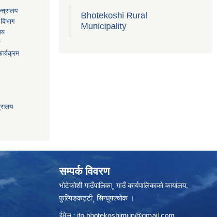
्त्रालय
Bhotekoshi Rural
 विभाग
Municipality
ालय
य
ार्यक्रम
त्रालय
सम्पर्क विवरण
भोटेकोशी गाउँपालिका¸ गाउँ कार्यपालिकाकाे कार्यालय,
फुल्पिङकट्टी¸ सिन्धुपल्चोक ।
ईमेल :
ito.bhotekoshimun@gmail.com
,