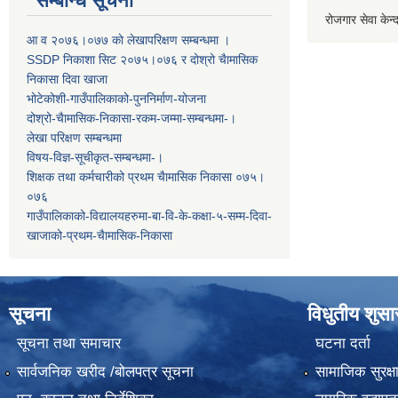
सम्बन्धि सूचना
रोजगार सेवा केन्द
आ व २०७६।०७७ काे लेखापरिक्षण सम्बन्धमा ।
SSDP निकाशा सिट २०७५।०७६ र दोश्रो चैामासिक
निकासा दिवा खाजा
भोटेकोशी-गाउँपालिकाको-पुननिर्माण-योजना
दोश्रो-चैामासिक-निकासा-रकम-जम्मा-सम्बन्धमा-।
लेखा परिक्षण सम्बन्धमा
विषय-विज्ञ-सूचीकृत-सम्बन्धमा-।
शिक्षक तथा कर्मचारीको प्रथम च‌ैामासिक निकासा ०७५।
०७६
गाउँपालिकाको-विद्यालयहरुमा-बा-वि-के-कक्षा-५-सम्म-दिवा-
खाजाको-प्रथम-चैामासिक-निकासा
सूचना
विधुतीय शुस
सूचना तथा समाचार
घटना दर्ता
सार्वजनिक खरीद /बोलपत्र सूचना
सामाजिक सुरक्ष