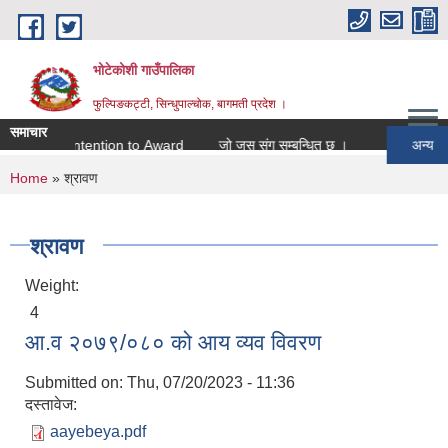
Skip to main content
भोटेकोशी गाउँपालिका
फुल्पिङकट्टी, सिन्धुपाल्चोक, बागमती प्रदेश ।
समाचार
id
Intention to Award
जो जस संग सम्बन्धित छ ।
अन्य
You are here
Home
» श्रावण
श्रावण
Weight:
4
आ.व २०७९/०८० को आय व्यव विवरण
Submitted on:
Thu, 07/20/2023 - 11:36
दस्तावेज:
aayebeya.pdf