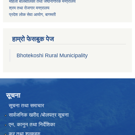
महिला बालबालिका तथा जेष्ठनागरिक मन्त्रालय
श्रम तथा राेजगार मन्त्रालय
प्रदेश लोक सेवा आयाेग, बागमती
हाम्रो फेसबुक पेज
Bhotekoshi Rural Municipality
सूचना
सूचना तथा समाचार
सार्वजनिक खरीद /बोलपत्र सूचना
एन, कानुन तथा निर्देशिका
कर तथा शुल्कहरु