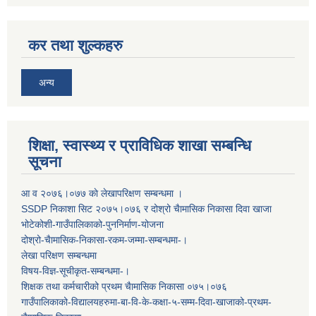
कर तथा शुल्कहरु
अन्य
शिक्षा, स्वास्थ्य र प्राविधिक शाखा सम्बन्धि
सूचना
आ व २०७६।०७७ काे लेखापरिक्षण सम्बन्धमा ।
SSDP निकाशा सिट २०७५।०७६ र दोश्रो चैामासिक निकासा दिवा खाजा
भोटेकोशी-गाउँपालिकाको-पुननिर्माण-योजना
दोश्रो-चैामासिक-निकासा-रकम-जम्मा-सम्बन्धमा-।
लेखा परिक्षण सम्बन्धमा
विषय-विज्ञ-सूचीकृत-सम्बन्धमा-।
शिक्षक तथा कर्मचारीको प्रथम च‌ैामासिक निकासा ०७५।०७६
गाउँपालिकाको-विद्यालयहरुमा-बा-वि-के-कक्षा-५-सम्म-दिवा-खाजाको-प्रथम-